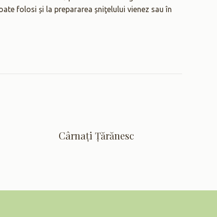
oate folosi și la prepararea șniţelului vienez sau în
Cârnați Țărănesc