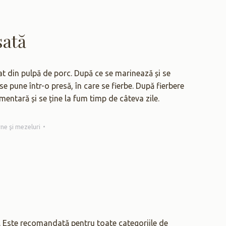
sată
t din pulpă de porc. După ce se marinează și se
 pune într-o presă, în care se fierbe. După fierbere
imentară și se ține la fum timp de câteva zile.
ne şi mezeluri
ri. Este recomandată pentru toate categoriile de