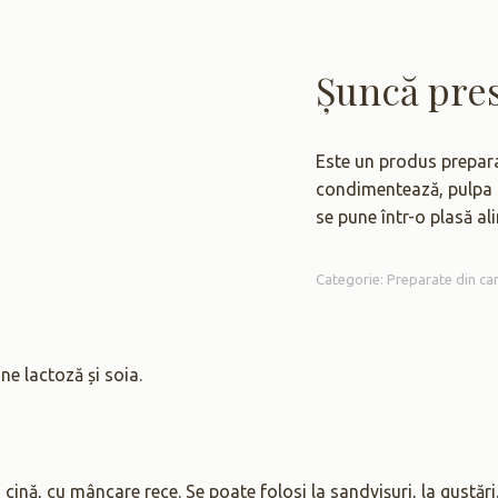
Șuncă pre
Este un produs prepara
condimentează, pulpa se
se pune într-o plasă al
Categorie:
Preparate din car
e lactoză și soia.
 cină, cu mâncare rece. Se poate folosi la sandvişuri, la gustă