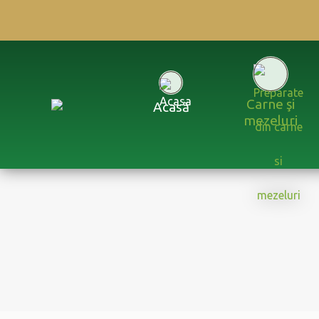
Carne şi
Acasă
mezeluri