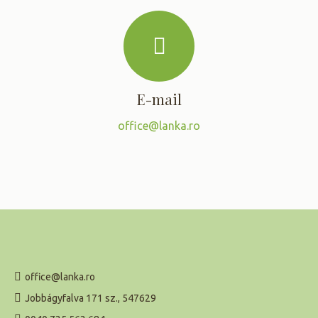
E-mail
office@lanka.ro
office@lanka.ro
Jobbágyfalva 171 sz., 547629