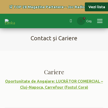
🛒 TOP 28 Magazine Partenere – Joc Radio
Vezi lista
0
Coş
Search:
Contact și Cariere
You are here:
Cariere
Oportunitate de Angajare:
LUCRĂTOR COMERCIAL
–
Cluj-Napoca, Carrefour
(fostul Cora)