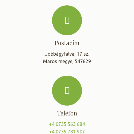
Postacím
Jobbágyfalva, 17 sz.
Maros megye, 547629
Telefon
+4 0735 563 684
+4 0735 781 907