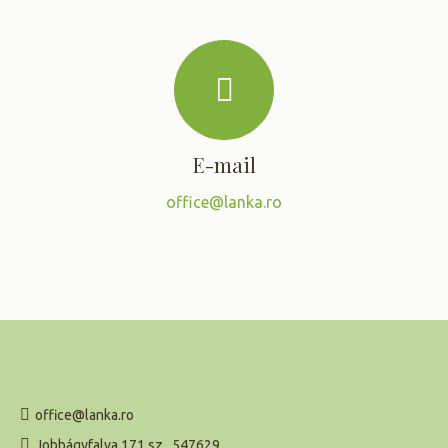
E-mail
office@lanka.ro
office@lanka.ro
Jobbágyfalva 171 sz., 547629