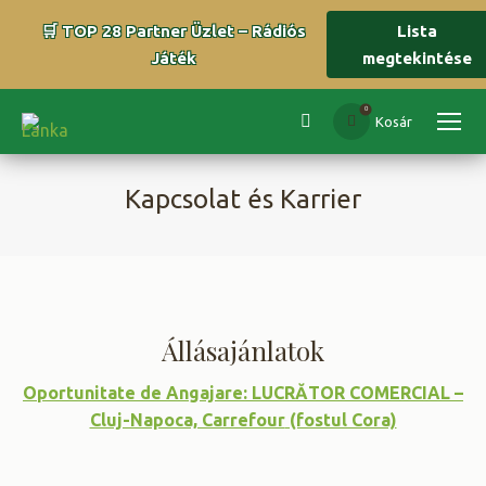
🛒 TOP 28 Partner Üzlet – Rádiós
Lista
Játék
megtekintése
0
Kosár
Search:
Kapcsolat és Karrier
You are here:
Állásajánlatok
Oportunitate de Angajare:
LUCRĂTOR COMERCIAL
–
Cluj-Napoca, Carrefour
(fostul Cora)