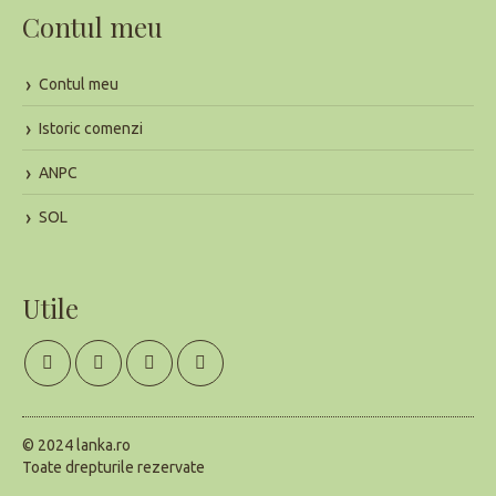
Contul meu
Contul meu
Istoric comenzi
ANPC
SOL
Utile
Facebook
YouTube
Instagram
TikTok
page
page
page
page
© 2024 lanka.ro
Toate drepturile rezervate
opens
opens
opens
opens