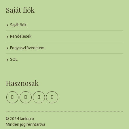
Saját fiók
Saját fiók
Rendelesek
Fogyasztóvédelem
SOL
Hasznosak
Facebook
YouTube
Instagram
TikTok
page
page
page
page
© 2024 lanka.ro
Minden jog fenntartva
opens
opens
opens
opens