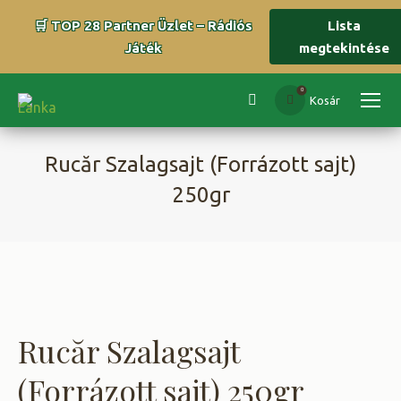
🛒 TOP 28 Partner Üzlet – Rádiós
Lista
Játék
megtekintése
0
Kosár
Search:
Rucăr Szalagsajt (Forrázott sajt)
250gr
You are here:
Rucăr Szalagsajt
(Forrázott sajt) 250gr